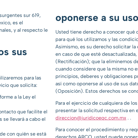
oponerse a su us
nsurgentes sur 619,
xico, es el
ales, y al respecto le
Usted tiene derecho a conocer qué 
para qué los utilizamos y las condic
Asimismo, es su derecho solicitar la
os sus
en caso de que esté desactualizada,
(Rectificación); que la eliminemos d
cuando considere que la misma no es
principios, deberes y obligaciones p
lizaremos para las
así como oponerse al uso de sus dato
icio que solicita:
(Oposición). Estos derechos se co
forme a la Ley el
Para el ejercicio de cualquiera de 
presentar la solicitud respectiva en 
ntacto que facilite el
direccion@juridicoeqc.com.mx
.
.
 se llevará a cabo el
Para conocer el procedimiento y requi
 de con quién se está
derechos ARCO, usted puede poners