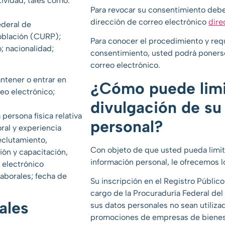
tividad, tales como:
Para revocar su consentimiento deber
dirección de correo electrónico
dire
ederal de
oblación (CURP);
Para conocer el procedimiento y requ
o; nacionalidad;
consentimiento, usted podrá poners
correo electrónico.
ntener o entrar en
¿Cómo puede limit
reo electrónico;
divulgación de su
persona física relativa
personal?
ral y experiencia
eclutamiento,
Con objeto de que usted pueda limita
ión y capacitación,
información personal, le ofrecemos l
 electrónico
 laborales; fecha de
Su inscripción en el Registro Público
cargo de la Procuraduría Federal del
ales
sus datos personales no sean utiliza
promociones de empresas de bienes 