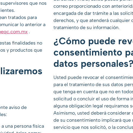
s supervisores que nos
correo proporcionado con anteriorida
ientes.
encargada de dar trámite a las solici
ean tratados para
derechos, y que atenderá cualquier 
municar lo anterior a
tratamiento de su información.
coeqc.com.mx
.
¿Cómo puede rev
estas finalidades no
consentimiento pa
ios y productos que
datos personales
ilizaremos
Usted puede revocar el consentimien
para el tratamiento de sus datos pe
que tenga en cuenta que no en todo
solicitud o concluir el uso de forma 
alguna obligación legal requiramos s
ente aviso de
Asimismo, usted deberá considerar qu
les:
de su consentimiento implicará que 
a una persona física
servicio que nos solicitó, o la concl